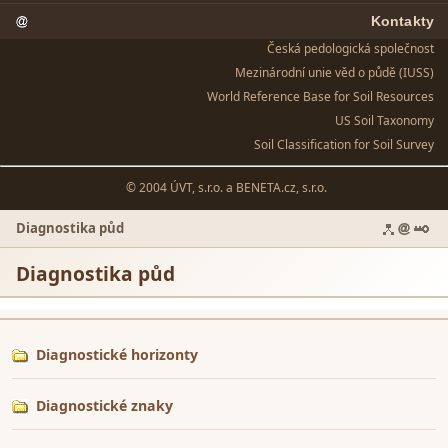
Kontakty
Česká pedologická společnost
Mezinárodní unie věd o půdě (IUSS)
World Reference Base for Soil Resources
US Soil Taxonomy
Soil Classification for Soil Survey
© 2004 ÚVT, s.r.o. a
BENETA.cz, s.r.o.
Diagnostika půd
Diagnostika půd